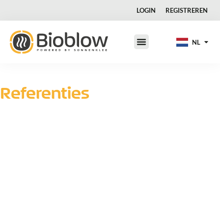
DA
LOGIN
REGISTREREN
FR
IT
NL
JA
Referenties