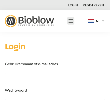
DA
LOGIN
REGISTREREN
FR
IT
NL
JA
Login
Gebruikersnaam of e-mailadres
Wachtwoord