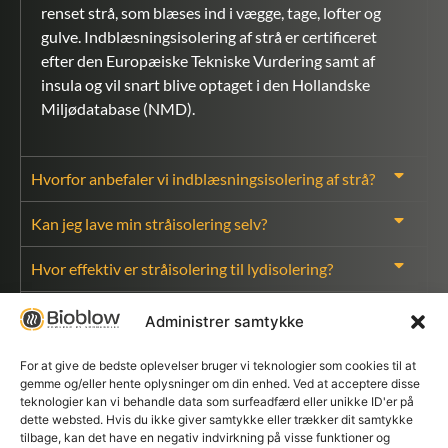
renset strå, som blæses ind i vægge, tage, lofter og
gulve. Indblæsningsisolering af strå er certificeret
efter den Europæiske Tekniske Vurdering samt af
insula og vil snart blive optaget i den Hollandske
Miljødatabase (NMD).
Hvorfor anbefaler vi indblæsningsisolering af strå?
Kan jeg lave min stråisolering selv?
Hvor effektiv er stråisolering til lydisolering?
Er stråisolering egnet til nybyg og renoveringer?
Administrer samtykke
Hvordan installeres stråisolering korrekt?
For at give de bedste oplevelser bruger vi teknologier som cookies til at
gemme og/eller hente oplysninger om din enhed. Ved at acceptere disse
teknologier kan vi behandle data som surfeadfærd eller unikke ID'er på
dette websted. Hvis du ikke giver samtykke eller trækker dit samtykke
tilbage, kan det have en negativ indvirkning på visse funktioner og